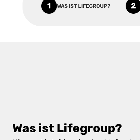
1
2
WAS IST LIFEGROUP?
Was ist Lifegroup?