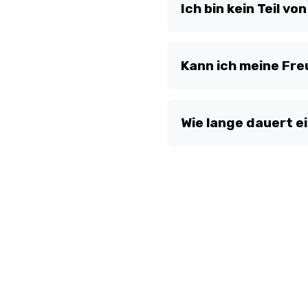
Ort und Uhrzeit werden
Ich bin kein Teil v
Lifegroup ist für dieje
ihre Homechurch zu se
Kann ich meine Fre
Gründsätzlich nicht, we
Ausnahmefälle können j
Wie lange dauert e
Wir lassen es organisc
Gruppe an.