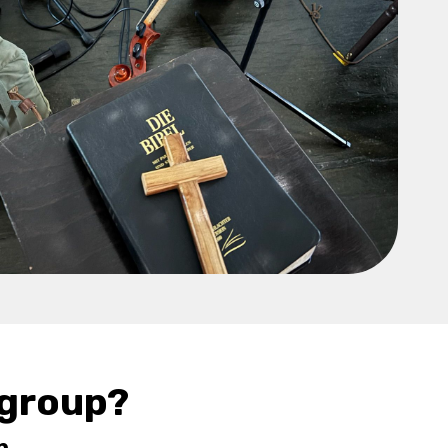
group?
n