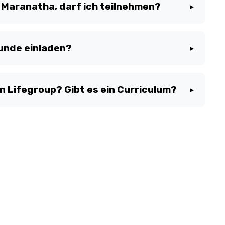
 bei dem Follow-up bekannt gegeben.
on Maranatha, darf ich teilnehmen?
▼
nige gedacht, die committed sind, Maranatha als
hen.
unde einladen?
▼
il Lifegroup als ein sicherer Rahmen gedacht.
edoch mit dem Leiter besprochen werden.
in Lifegroup? Gibt es ein Curriculum?
▼
h wachsen und passen uns den Bedürfnissen der