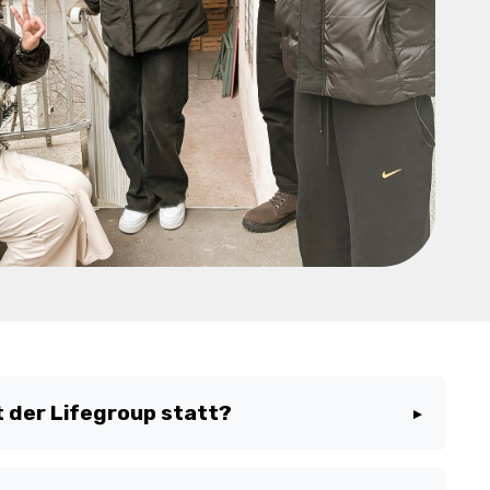
 der Lifegroup statt?
▼
terschiedlich statt, je nach Gruppe. Der genaue