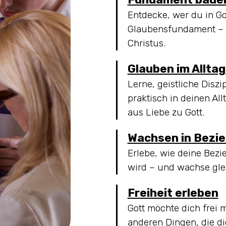
Entdecke, wer du in Go
Glaubensfundament – ve
Christus.
Glauben im Alltag
Lerne, geistliche Disz
praktisch in deinen All
aus Liebe zu Gott.
Wachsen in Bezi
Erlebe, wie deine Bezi
wird – und wachse glei
Freiheit erleben
Gott möchte dich frei
anderen Dingen, die di