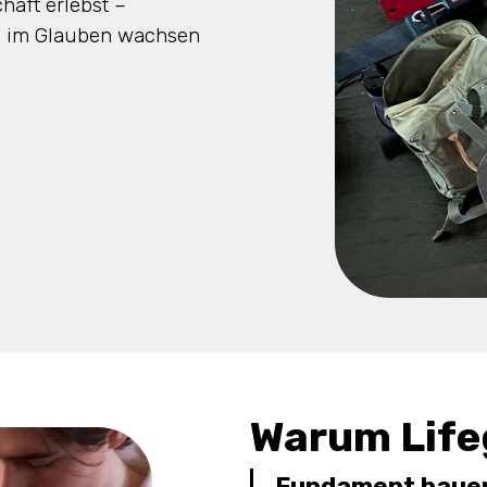
haft erlebst –
, im Glauben wachsen
Warum Life
Fundament baue