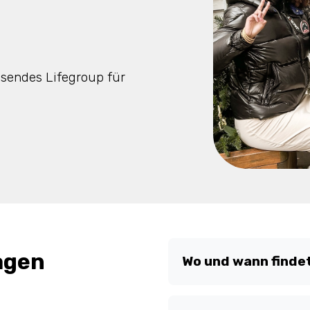
ssendes Lifegroup für
agen
Wo und wann findet
Der Lifegroup findet un