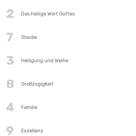
2
Das heilige Wort Gottes
7
Glaube
3
Heiligung und Weihe
8
Großzügigkeit
4
Familie
9
Exzellenz